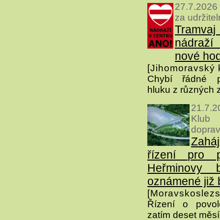
27.7.2026
za udržite
Tramvaj
nádraž
nové ho
[Jihomoravský k
Chybí řádné po
hluku z různých 
21.7.2
Klub
dopra
Zahá
řízení pro 
Heřminovy 
oznámené již 
[Moravskoslezs
Řízení o povol
zatím deset měs