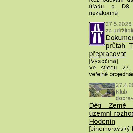
úřadu o D8 
nezákonné
27.5.2026
za udržite
Dokumen
průtah T
přepracovat
[Vysočina]
Ve středu 27.
veřejné projedná
27.4.
Klub
dopra
Děti Země n
územní rozhod
Hodonín
[Jihomoravský k