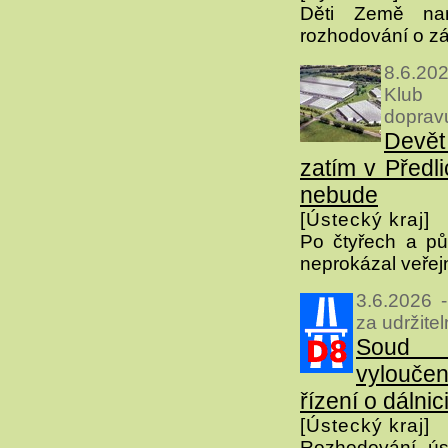
Děti Země nam
rozhodování o zá
8.6.20
Klub 
doprav
Devět
zatím v Předl
nebude
[Ústecký kraj]
Po čtyřech a půl
neprokázal veřej
3.6.2026 
za udržite
Soud z
vylouče
řízení o dálnic
[Ústecký kraj]
Rozhodování ús