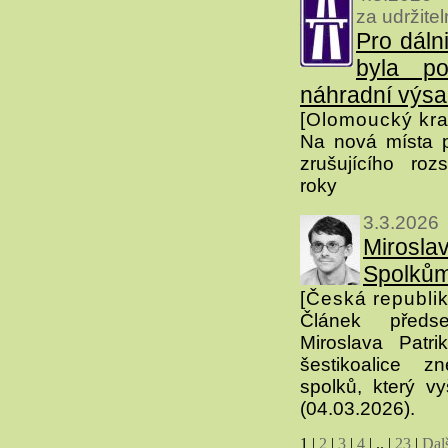
za udržite
Pro dáln
byla po
náhradní výs
[Olomoucký kra
Na nová místa 
zrušujícího ro
roky
3.3.2026
Miros
Spolkům
[Česká republik
Článek před
Miroslava Patri
šestikoalice zn
spolků, který v
(04.03.2026).
1
|
2
|
3
|
4
|
..
|
23
|
Dal