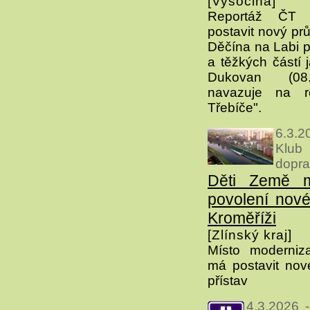
[Vysočina]
Reportáž ČT o
postavit nový pr
Děčína na Labi p
a těžkých částí 
Dukovan (08.
navazuje na re
Třebíče".
6.3.2
Klub
dopr
Děti Země m
povolení nové
Kroměříži
[Zlínský kraj]
Místo moderniza
má postavit nov
přístav
4.3.2026 