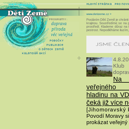
www.detizeme.cz >
Posláním Dětí Země je chránit 
krajinou. Soustředíme se na pr
prostředí. Klademe důraz na ř
pestrost. Nepodléháme iluzím,
4.8.2
Klub
dopra
Na
veřejného 
hladinu na V
čeká již více 
[Jihomoravský k
Povodí Moravy si 
prokázat veřejný