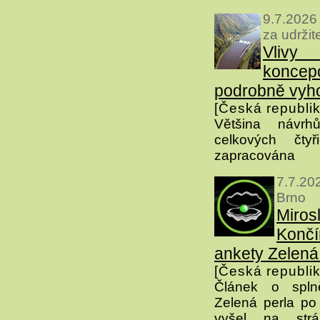
9.7.2026
za udrži
Vlivy
konc
podrobně vyh
[Česká republik
Většina návr
celkových čtyř
zapracována
7.7.2
Brno
Miro
Končí
ankety Zelená
[Česká republik
Článek o spln
Zelená perla po t
vyšel na strá