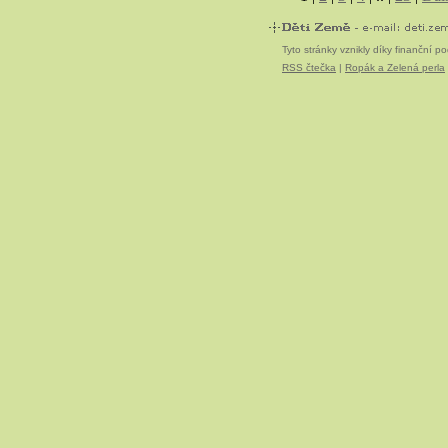
Tyto stránky vznikly díky finanční 
RSS čtečka
|
Ropák a Zelená perla