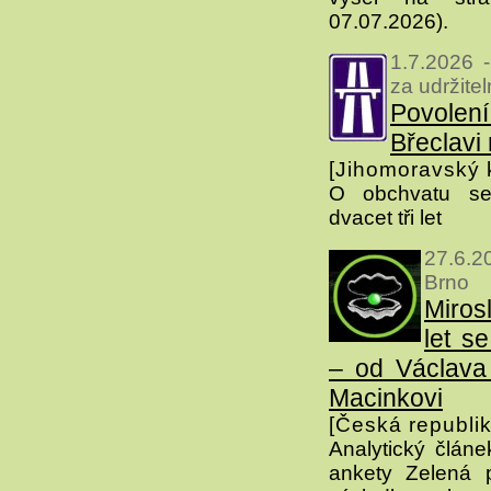
07.07.2026).
1.7.2026 
za udržite
Povole
Břeclavi
[Jihomoravský k
O obchvatu se
dvacet tři let
27.6.2
Brno
Mirosl
let s
– od Václava
Macinkovi
[Česká republik
Analytický článek
ankety Zelená 