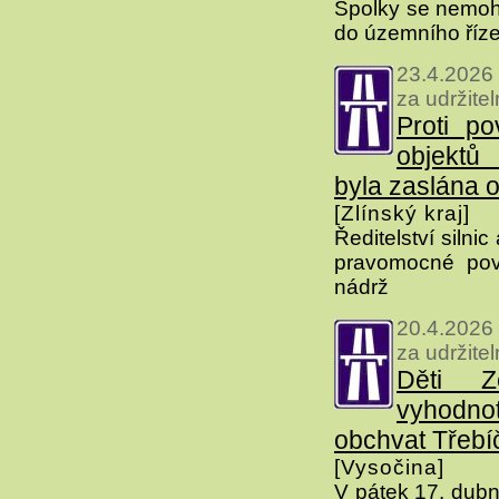
Spolky se nemohl
do územního řízen
23.4.2026
za udržite
Proti po
objektů
byla zaslána 
[Zlínský kraj]
Ředitelství silnic
pravomocné povo
nádrž
20.4.2026
za udržite
Děti Z
vyhodn
obchvat Třebí
[Vysočina]
V pátek 17. dubn