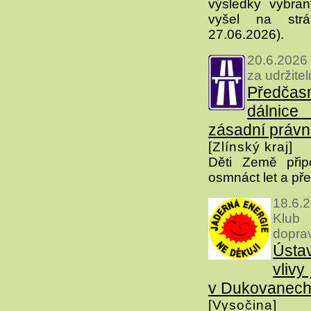
výsledky vybran
vyšel na strá
27.06.2026).
20.6.2026
za udržite
Předčas
dálni
zásadní právn
[Zlínský kraj]
Děti Země připo
osmnáct let a p
18.6.
Klub
dopra
Ústa
vlivy
v Dukovanec
[Vysočina]