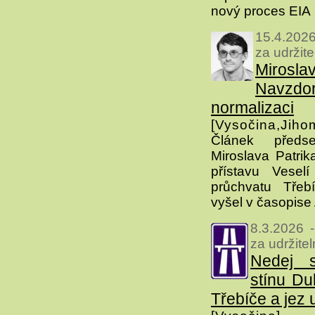
nový proces EIA
15.4.2026
za udržit
Miros
Navz
normalizaci
[Vysočina,Jiho
Článek před
Miroslava Patrik
přístavu Vese
průchvatu Třeb
vyšel v časopise
8.3.2026 
za udržite
Nedej 
stínu Du
Třebíče a jez 