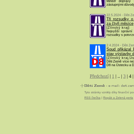
Ministr dopravy 
zástupnými důvod
22.5.2024 - Děti Z
Tři rozsudky 
za čtyři měsíce
[Zlínský kraj]
Nejvyšší správní
rozsudky s potvrz
2.4.2024 - Děti Ze
Soud přikázal 
stav výstavby d
[Zlínský kraj,Ús
Děti Země více než
D8 na Ústecku a D
Předchozí
|
1
|
..
|
3
|
4
Tyto stránky vznikly díky finanční 
RSS čtečka
|
Ropák a Zelená perla