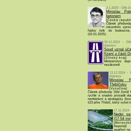
2.1.2025 - Děti Z
Miroslav Pat
betonem
[Česká republi
Článek předsedy
rekordním zpro
řadou rizik do budoucna
(02.01.2025).
30.12.2024 - Dě
dopravu
Soud uznal úč
řízení u části 
[Zlínský kraj]
Ministerstvo dop
nezákonně
13.12.2024 - 
dopravu
Miroslav 
Třebíčsku
[Vysočina]
Článek předsedy Dětí Země M
rychle a snadno prosadit d
neefektivní a ekologicky škod
I/23 přes Třebíč, který vyšel 
17.11.2024
Nedej se
(17:54 min
[Moravsko
Reportáž 
opatření na