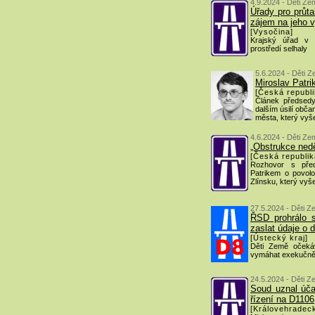
4.9.2024 - Děti Ze
Úřady pro průta
zájem na jeho 
[Vysočina]
Krajský úřad v J
prostředí selhaly
5.6.2024 - Děti Z
Miroslav Patri
[Česká republi
Článek předsedy
dalším úsilí obč
města, který vyše
4.6.2024 - Děti Ze
„Obstrukce ned
[Česká republik
Rozhovor s pře
Patrikem o povol
Zlínsku, který vy
27.5.2024 - Děti Z
ŘSD prohrálo 
zaslat údaje o d
[Ústecký kraj]
Děti Země očekáv
vymáhat exekučn
24.5.2024 - Děti Z
Soud uznal úč
řízení na D1106
[Královehradeck