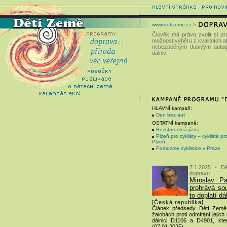
www.detizeme.cz >
Člověk má právo zvolit si pr
možnost výběru z kvalitních al
nebezpečným dusivým autopa
dálnic.
HLAVNÍ kampaň:
Den bez aut
OSTATNÍ kampaně:
Bezstarostná jízda
Plzeň pro cyklisty – cyklisté pr
Plzeň
Pomozme cyklistice v Praze
7.1.2025 - D
dopravu
Miroslav P
prohrává so
to doplatí d
[Česká republika]
Článek předsedy Dětí Země
žalobách proti odmítání jejich
dálnici D1106 a D4901, kte
(07.01.2025).