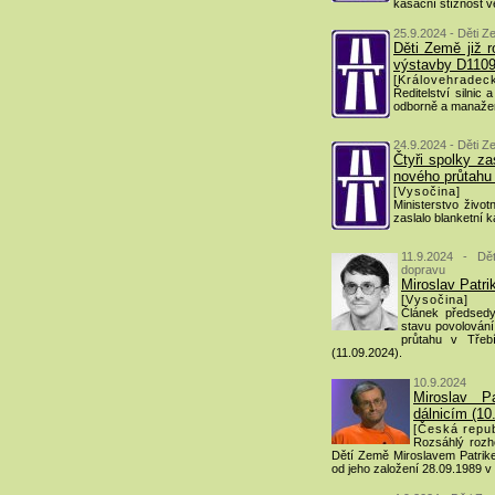
kasační stížnost v
25.9.2024 - Děti Z
Děti Země již 
výstavby D110
[Královehradeck
Ředitelství silnic 
odborně a manažer
24.9.2024 - Děti Z
Čtyři spolky za
nového průtahu
[Vysočina]
Ministerstvo život
zaslalo blanketní 
11.9.2024 - Dě
dopravu
Miroslav Patr
[Vysočina]
Článek předsedy
stavu povolován
průtahu v Třeb
(11.09.2024).
10.9.2024
Miroslav P
dálnicím (10
[Česká repub
Rozsáhlý rozh
Dětí Země Miroslavem Patrike
od jeho založení 28.09.1989 v