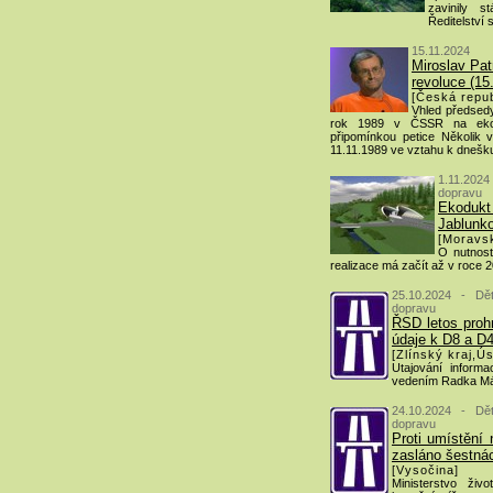
zavinily s
Ředitelství s
15.11.2024
Miroslav Pat
revoluce (15
[Česká repub
Vhled předsed
rok 1989 v ČSSR na ekol
připomínkou petice Několik 
11.11.1989 ve vztahu k dnešk
1.11.2024
dopravu
Ekoduk
Jablunko
[Moravsk
O nutnosti
realizace má začít až v roce 
25.10.2024 - Dě
dopravu
ŘSD letos prohr
údaje k D8 a D
[Zlínský kraj,Ús
Utajování inform
vedením Radka Má
24.10.2024 - Dě
dopravu
Proti umístění
zasláno šestnác
[Vysočina]
Ministerstvo živo