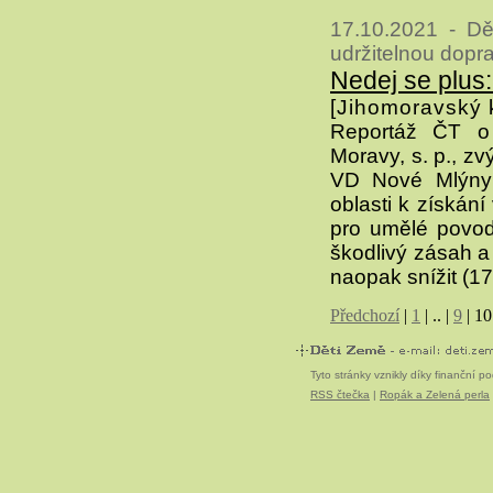
17.10.2021 - Dě
udržitelnou dopr
Nedej se plus
[Jihomoravský k
Reportáž ČT o
Moravy, s. p., zv
VD Nové Mlýny
oblasti k získán
pro umělé povod
škodlivý zásah a
naopak snížit (17
Předchozí
|
1
|
..
|
9
|
10
Tyto stránky vznikly díky finanční 
RSS čtečka
|
Ropák a Zelená perla