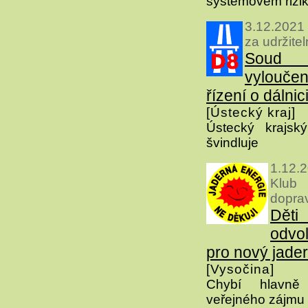
systémovém rizik
3.12.2021
za udržite
Soud z
vylouče
řízení o dálnic
[Ústecký kraj]
Ústecký krajsk
švindluje
1.12.
Klub
dopra
Dě
odvol
pro nový jader
[Vysočina]
Chybí hlavně
veřejného zájmu 