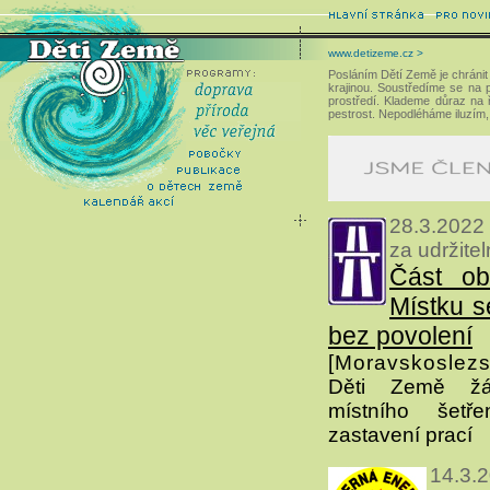
www.detizeme.cz >
Posláním Dětí Země je chránit 
krajinou. Soustředíme se na pr
prostředí. Klademe důraz na ř
pestrost. Nepodléháme iluzím,
28.3.2022
za udržite
Část ob
Místku s
bez povolení
[Moravskoslezs
Děti Země žá
místního šet
zastavení prací
14.3.