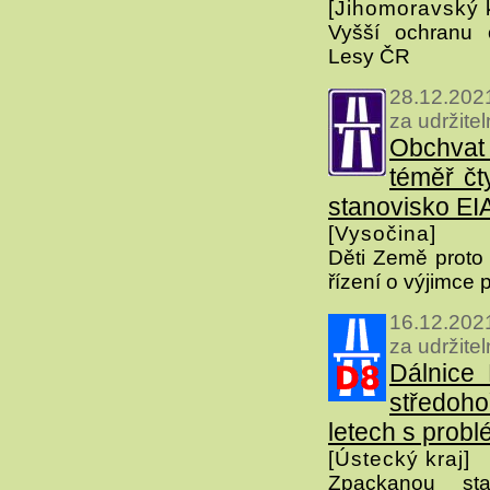
[Jihomoravský k
Vyšší ochranu 
Lesy ČR
28.12.2021
za udržite
Obchva
téměř čt
stanovisko EI
[Vysočina]
Děti Země proto 
řízení o výjimce p
16.12.2021
za udržite
Dálnice
středoh
letech s prob
[Ústecký kraj]
Zpackanou st