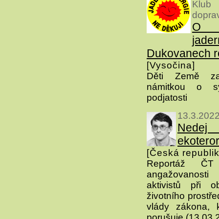
Klub
dopra
O 
jade
Dukovanech r
[Vysočina]
Děti Země za
námitkou o sy
podjatosti
13.3.202
Nedej 
ekoteror
[Česká republik
Reportáž ČT
angažovanosti
aktivistů při 
životního prostře
vlády zákona, 
porušuje (13.03.