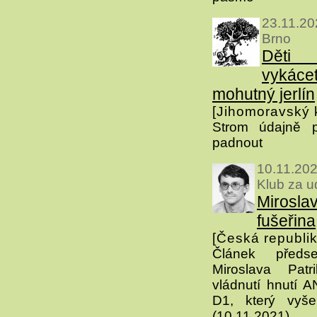
23.11.2
Brno
Děti
vyká
mohutný jerlín
[Jihomoravský k
Strom údajně p
padnout
10.11.20
Klub za u
Miroslav
fušeřina
[Česká republik
Článek před
Miroslava Pat
vládnutí hnutí A
D1, který vyš
(10.11.2021).