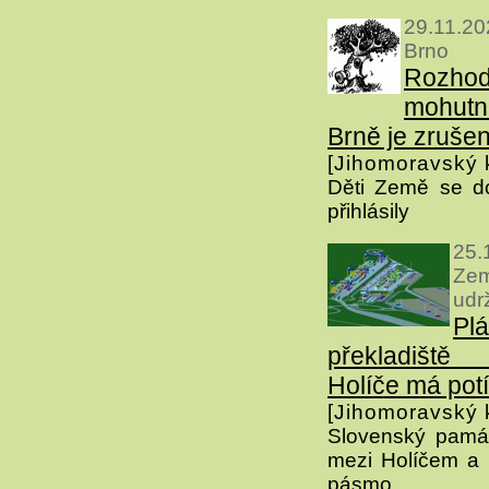
29.11.2
Brno
Rozhod
mohutn
Brně je zruše
[Jihomoravský k
Děti Země se do
přihlásily
25
Ze
udr
Pl
překladiště
Holíče má pot
[Jihomoravský k
Slovenský památ
mezi Holíčem a
pásmo