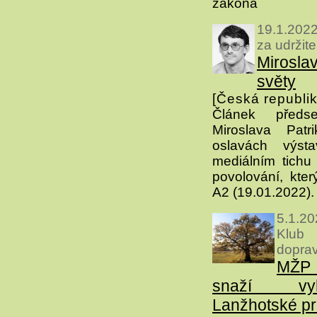
zákona
19.1.2022
za udržit
Mirosla
světy
[Česká republik
Článek před
Miroslava Patr
oslavách výst
mediálním tichu 
povolování, kter
A2 (19.01.2022).
5.1.2
Klub
dopra
MŽP 
snaží vy
Lanžhotské pr