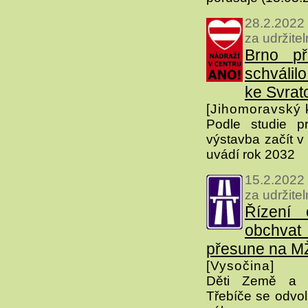
28.2.2022
za udržite
Brno př
schválil
ke Svrat
[Jihomoravský k
Podle studie pr
výstavba začít v
uvádí rok 2032
15.2.2022
za udržite
Řízení 
obchva
přesune na M
[Vysočina]
Děti Země a s
Třebíče se odvol