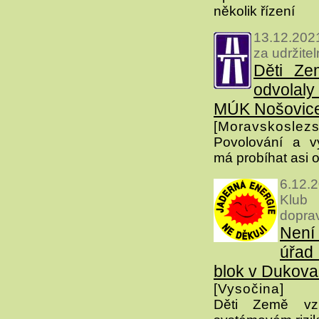
několik řízení
13.12.2021
za udržite
Děti Ze
odvolaly
MÚK Nošovic
[Moravskoslezs
Povolování a vý
má probíhat asi 
6.12.
Klub
dopra
Není
úřad
blok v Dukov
[Vysočina]
Děti Země vz