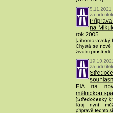
5.11.2021
za udržite
Příprava
na Mikul
rok 2005
[Jihomoravský k
Chystá se nové 
životní prostředí
19.10.2021
za udržite
Středoče
souhlas
EIA na nov
mělnickou sp
[Středočeský kr
Kraj nyní mů
přípravě těchto si