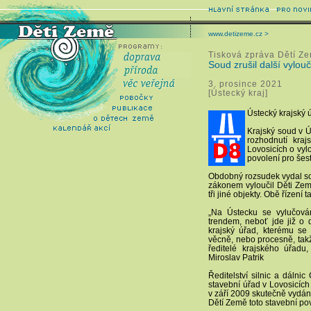
www.detizeme.cz >
Tisková zpráva Dětí Z
Soud zrušil další vylou
3. prosince 2021
[Ústecký kraj]
Ústecký krajský 
Krajský soud v Ú
rozhodnutí kra
Lovosicích o vyl
povolení pro šes
Obdobný rozsudek vydal sou
zákonem vyloučil Děti Zem
tři jiné objekty. Obě řízení
„Na Ústecku se vylučová
trendem, neboť jde již o 
krajský úřad, kterému se 
věcně, nebo procesně, takže
ředitelé krajského úřadu
Miroslav Patrik
Ředitelství silnic a dáln
stavební úřad v Lovosicích
v září 2009 skutečně vydá
Dětí Země toto stavební povo