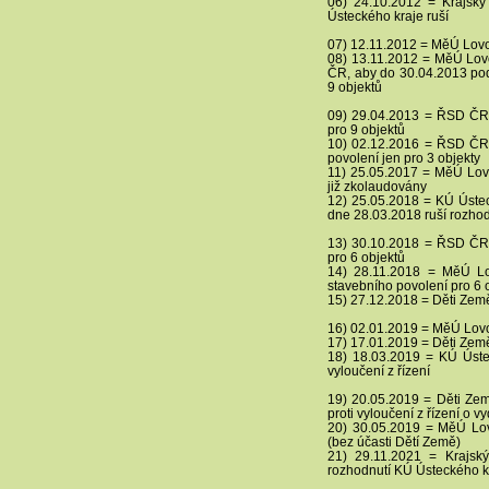
06) 24.10.2012 = Krajsk
Ústeckého kraje ruší
07) 12.11.2012 = MěÚ Lovos
08) 13.11.2012 = MěÚ Lovo
ČR, aby do 30.04.2013 pod
9 objektů
09) 29.04.2013 = ŘSD ČR 
pro 9 objektů
10) 02.12.2016 = ŘSD ČR 
povolení jen pro 3 objekty
11) 25.05.2017 = MěÚ Lovo
již zkolaudovány
12) 25.05.2018 = KÚ Ústec
dne 28.03.2018 ruší rozhod
13) 30.10.2018 = ŘSD ČR 
pro 6 objektů
14) 28.11.2018 = MěÚ Lo
stavebního povolení pro 6 
15) 27.12.2018 = Děti Země 
16) 02.01.2019 = MěÚ Lovos
17) 17.01.2019 = Děti Země
18) 18.03.2019 = KÚ Ústec
vyloučení z řízení
19) 20.05.2019 = Děti Ze
proti vyloučení z řízení o 
20) 30.05.2019 = MěÚ Lov
(bez účasti Dětí Země)
21) 29.11.2021 = Krajs
rozhodnutí KÚ Ústeckého kr