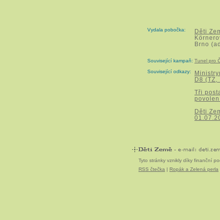
Vydala pobočka:
Děti Ze
Körnero
Brno (a
Související kampaň:
Tunel pro Č
Související odkazy:
Ministry
D8 (TZ,
Tři post
povolen
Děti Zem
01.07.2
Tyto stránky vznikly díky finanční 
RSS čtečka
|
Ropák a Zelená perla