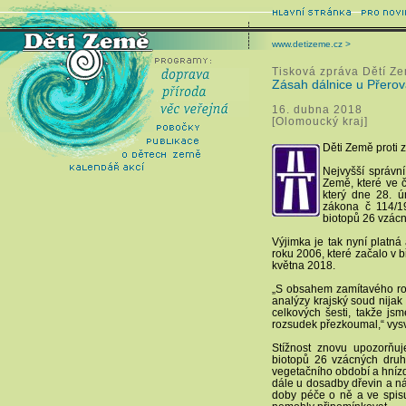
www.detizeme.cz >
Tisková zpráva Dětí Z
Zásah dálnice u Přerov
16. dubna 2018
[Olomoucký kraj]
Děti Země proti 
Nejvyšší správn
Země, které ve 
který dne 28. ú
zákona č 114/1
biotopů 26 vzácn
Výjimka je tak nyní platná
roku 2006, které začalo v bř
května 2018.
„S obsahem zamítavého roz
analýzy krajský soud nijak
celkových šesti, takže jsm
rozsudek přezkoumal,“ vysv
Stížnost znovu upozorňu
biotopů 26 vzácných druh
vegetačního období a hnízd
dále u dosadby dřevin a ná
doby péče o ně a ve spisu