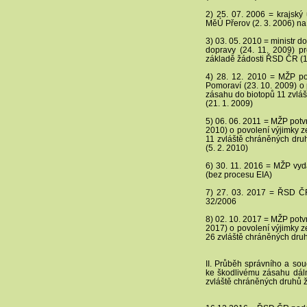
2) 25. 07. 2006 = krajský
MěÚ Přerov (2. 3. 2006) na
3) 03. 05. 2010 = ministr d
dopravy (24. 11. 2009) p
základě žádosti ŘSD ČR (1
4) 28. 12. 2010 = MŽP po
Pomoraví (23. 10. 2009) o
zásahu do biotopů 11 zvlá
(21. 1. 2009)
5) 06. 06. 2011 = MŽP potvr
2010) o povolení výjimky 
11 zvláště chráněných dru
(5. 2. 2010)
6) 30. 11. 2016 = MŽP vyd
(bez procesu EIA)
7) 27. 03. 2017 = ŘSD Č
32/2006
8) 02. 10. 2017 = MŽP potvr
2017) o povolení výjimky 
26 zvláště chráněných dru
II. Průběh správního a sou
ke škodlivému zásahu dál
zvláště chráněných druhů 