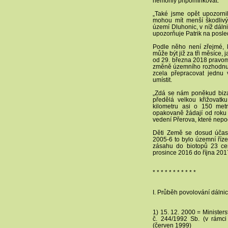
nemohly připomínkovat.
„Také jsme opět upozornili
mohou mít menší škodlivý
území Dluhonic, v níž dáln
upozorňuje Patrik na posledn
Podle něho není zřejmé, k
může být již za tři měsíce,
od 29. března 2018 pravom
změně územního rozhodnutí 
zcela přepracovat jednu
umístit.
„Zdá se nám poněkud bizar
předělá velkou křižovatk
kilometru asi o 150 met
opakovaně žádají od roku 2
vedení Přerova, které nepo
Děti Země se dosud účastn
2005-6 to bylo územní řízen
zásahu do biotopů 23 ce
prosince 2016 do října 2017
* * * * * * * * * * *
I. Průběh povolování dálni
1) 15. 12. 2000 = Minister
č. 244/1992 Sb. (v rámc
(červen 1999)