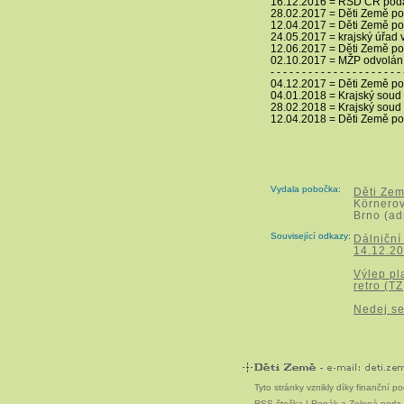
16.12.2016 = ŘSD ČR pod
28.02.2017 = Děti Země pod
12.04.2017 = Děti Země pod
24.05.2017 = krajský úřad 
12.06.2017 = Děti Země po
02.10.2017 = MŽP odvolání
- - - - - - - - - - - - - - - - - - - - - 
04.12.2017 = Děti Země po
04.01.2018 = Krajský soud
28.02.2018 = Krajský soud
12.04.2018 = Děti Země pod
Vydala pobočka:
Děti Zem
Körnero
Brno (ad
Související odkazy:
Dálniční
14.12.20
Výlep pl
retro (T
Nedej se
Tyto stránky vznikly díky finanční 
RSS čtečka
|
Ropák a Zelená perla