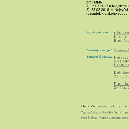
proti MMR
7) 25.07.2017 = Krajskému
8) 23.02.2018 = Nejvyšší
rozsudek krajského soudu,
Vydala pobočka:
Děti Ze
Körnero
Brno (a
Související kampaň:
Tunel pro Č
Související odkazy:
Nejvyšš
o zamít
řízení n
Děti Ze
22.11.2
Proti d
27 (TZ,
Tyto stránky vznikly díky finanční 
RSS čtečka
|
Ropák a Zelená perla