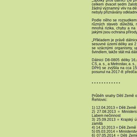
„Spolky proti dálnici D8 
celkem dvacet sedm žalob,
žádný významný vliv na dé
nebyly přiznávány odkladné
Podle něho se rozsudkem N
různých staveb důležitá, 
mnohá rizika, chyby a na 
jakými jsou ochrana přírod
„Příkladem je právě dálnic
sesuvné území délky asi 2 
se vzácnými organismy, up
švindlem, takže stát má dál
Dálnici D8-0805 délky 16
CS, a. s., a Metrostav, a. s
DPH) se zvýšila na cca 15
posunul na 2017-8: předčas
* * * * * * * * * * * *
Průběh snahy Dětí Země o
Řehlovic:
1) 12.04.2013 = Děti Země 
2) 27.08.2013 = Ministers
Labem nečinnost
3) 25.09.2013 = Krajský ú
zamítá
4) 14.10.2013 = Děti Země
5) 05.03.2014 = Ministerstv
6) 07.05.2014 = Děti Zem