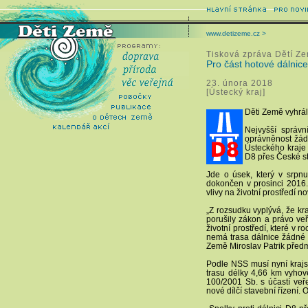
www.detizeme.cz >
Tisková zpráva Dětí Z
Pro část hotové dálnic
23. února 2018
[Ústecký kraj]
Děti Země vyhrál
Nejvyšší správ
oprávněnost žád
Ústeckého kraje 
D8 přes České st
Jde o úsek, který v srpnu
dokončen v prosinci 2016
vlivy na životní prostředí 
„Z rozsudku vyplývá, že kra
porušily zákon a právo veř
životní prostředí, které v
nemá trasa dálnice žádné 
Země Miroslav Patrik předmě
Podle NSS musí nyní krajs
trasu délky 4,66 km vyhov
100/2001 Sb. s účastí ve
nové dílčí stavební řízení