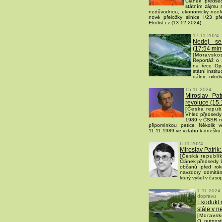
Článek předse
státním zájmu 
nedůvodnou, ekonomicky neefek
nové přeložky silnice I/23 př
Ekolist.cz (13.12.2024).
17.11.2024
Nedej se
(17:54 min
[Moravskos
Reportáž o 
na řece Opa
státní instit
dálnic, nikoli
15.11.2024
Miroslav Pat
revoluce (15.
[Česká repub
Vhled předsedy 
1989 v ČSSR n
připomínkou petice Několik 
11.11.1989 ve vztahu k dnešku.
6.11.2024
Miroslav Patrik
[Česká republi
Článek předsedy D
občanů před roke
navzdory odmítán
který vyšel v časo
1.11.2024
dopravu
Ekodukt n
stále v 
[Moravsk
O nutnosti