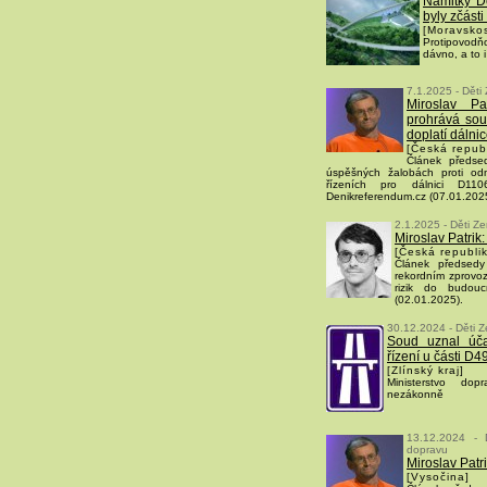
Námitky D
byly zčást
[Moravskos
Protipovod
dávno, a to 
7.1.2025 - Děti
Miroslav P
prohrává sou
doplatí dálni
[Česká repub
Článek předse
úspěšných žalobách proti odm
řízeních pro dálnici D1
Denikreferendum.cz (07.01.202
2.1.2025 - Děti Z
Miroslav Patrik
[Česká republi
Článek předsedy
rekordním zprovo
rizik do budou
(02.01.2025).
30.12.2024 - Děti Z
Soud uznal úč
řízení u části D4
[Zlínský kraj]
Ministerstvo dop
nezákonně
13.12.2024 - 
dopravu
Miroslav Patri
[Vysočina]