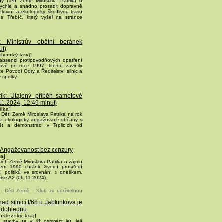
dy Dětí Země Miroslava Patrika o
rychle a snadno prosadit dopravně
tivní a ekologicky škodlivou trasu
es Třebíč, který vyšel na stránce
: Ministrův obětní beránek
ut)
lezský kraj]
absenci protipovodňových opatření
vě po roce 1997, kterou zavinily
uce Povodí Odry a Ředitelství silnic a
v spolky.
rik: Utajený příběh sametové
11.2024, 12:49 minut)
lika]
Dětí Země Miroslava Patrika na rok
a ekologicky angažované občany s
vět a demonstrací v Teplicích od
: Angažovanost bez cenzury
ka]
ětí Země Miroslava Patrika o zájmu
m 1990 chránit životní prostředí
í politiků ve srovnání s dneškem,
pise A2 (06.11.2024).
 - Děti Země - Klub za udržitelnou
ad silnicí I/68 u Jablunkova je
nedohlednu
oslezský kraj]
 stavby se ví již osmnáct let, její