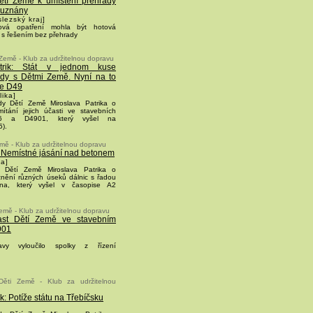
ětí Země k umístění přehrady
i uznány
lezský kraj]
ňová opatření mohla být hotová
i s řešením bez přehrady
 Země - Klub za udržitelnou dopravu
atrik: Stát v jednom kuse
dy s Dětmi Země. Nyní na to
ce D49
lika]
dy Dětí Země Miroslava Patrika o
ítání jejich účasti ve stavebních
106 a D4901, který vyšel na
5).
emě - Klub za udržitelnou dopravu
: Nemístné jásání nad betonem
ka]
 Dětí Země Miroslava Patrika o
znění různých úseků dálnic s řadou
cna, který vyšel v časopise A2
emě - Klub za udržitelnou dopravu
ast Dětí Země ve stavebním
901
ravy vyloučilo spolky z řízení
Děti Země - Klub za udržitelnou
k: Potíže státu na Třebíčsku