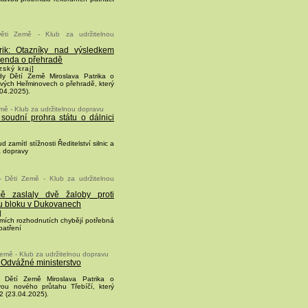
ěti Země - Klub za udržitelnou
rik: Otazníky nad výsledkem
renda o přehradě
ský kraj]
dy Dětí Země Miroslava Patrika o
vých Heřminovech o přehradě, který
.04.2025).
mě - Klub za udržitelnou dopravu
á soudní prohra státu o dálnici
 zamítl stížnosti Ředitelství silnic a
a dopravy
- Děti Země - Klub za udržitelnou
ě zaslaly dvě žaloby proti
u bloku v Dukovanech
]
mích rozhodnutích chybějí potřebná
patření
Země - Klub za udržitelnou dopravu
: Odvážné ministerstvo
 Dětí Země Miroslava Patrika o
avou nového průtahu Třebíčí, který
A2 (23.04.2025).