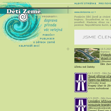
www.detizeme.cz >
Posláním Dětí Země je chránit 
krajinou. Soustředíme se na pr
prostředí. Klademe důraz na ř
pestrost. Nepodléháme iluzím, a
19.5.202
dopravu
Výstav
Veselí 
[Jihomo
Děti Zem
účinku své žaloby
14.5.2025 - Děti Ze
Soud přiznal úča
řízení na dálnici
[Zlínský kraj]
Krajský úřad ve Zl
znovu rozhodovat
5.5.2025 - Děti Zem
Umístění křižov
posuzuje krajsk
[Moravskoslezský
Územní řízení pro 