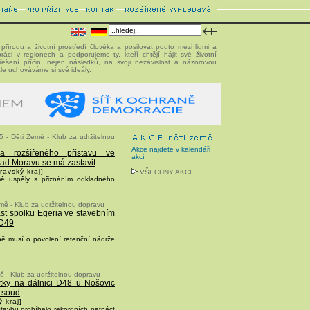
přírodu a životní prostředí člověka a posilovat pouto mezi lidmi a
áci v regionech a podporujeme ty, kteří chtějí hájit své životní
ešení příčin, nejen následků, na svoji nezávislost a názorovou
le uchováváme si své ideály.
5 - Děti Země - Klub za udržitelnou
Akce najdete v kalendáři
ba rozšířeného přístavu ve
akcí
nad Moravu se má zastavit
ravský kraj]
VŠECHNY AKCE
ě uspěly s přiznáním odkladného
mě - Klub za udržitelnou dopravu
st spolku Egeria ve stavebním
 D49
íně musí o povolení retenční nádrže
ě - Klub za udržitelnou dopravu
atky na dálnici D48 u Nošovic
ý soud
 kraj]
stavbu probíhalo rekordních patnáct