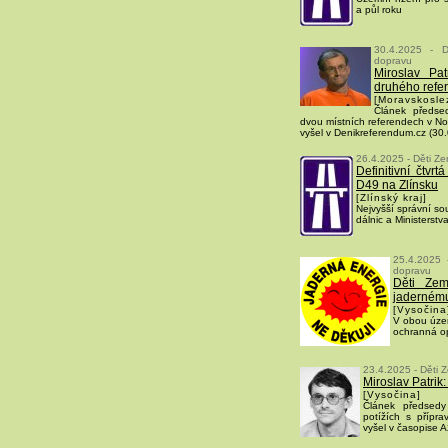
a půl roku
30.4.2025 - D
dopravu
Miroslav Pat
druhého refe
[Moravskoslez
Článek předse
dvou místních referendech v No
vyšel v Denikreferendum.cz (30
26.4.2025 - Děti Ze
Definitivní čtvrt
D49 na Zlínsku
[Zlínský kraj]
Nejvyšší správní soud
dálnic a Ministerstv
25.4.2025 
dopravu
Děti Zem
jaderném
[Vysočina
V obou úze
ochranná o
23.4.2025 - Děti 
Miroslav Patrik
[Vysočina]
Článek předsedy
potížích s přípr
vyšel v časopise 