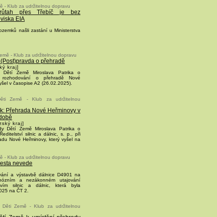
ě - Klub za udržitelnou dopravu
růtah přes Třebíč je bez
viska EIA
ozemků našli zastání u Ministerstva
Země - Klub za udržitelnou dopravu
: (Post)pravda o přehradě
ý kraj]
 Dětí Země Miroslava Patrika o
ři rozhodování o přehradě Nové
yšel v časopise A2 (26.02.2025).
ěti Země - Klub za udržitelnou
rik: Přehrada Nové Heřminovy v
 době
ský kraj]
dy Dětí Země Miroslava Patrika o
ditelství silnic a dálnic, s. p., při
adu Nové Heřminovy, který vyšel na
ě - Klub za udržitelnou dopravu
cesta nevede
vání a výstavbě dálnice D4901 na
nózním a nezákonném utajování
stvím silnic a dálnic, která byla
025 na ČT 2.
 Děti Země - Klub za udržitelnou