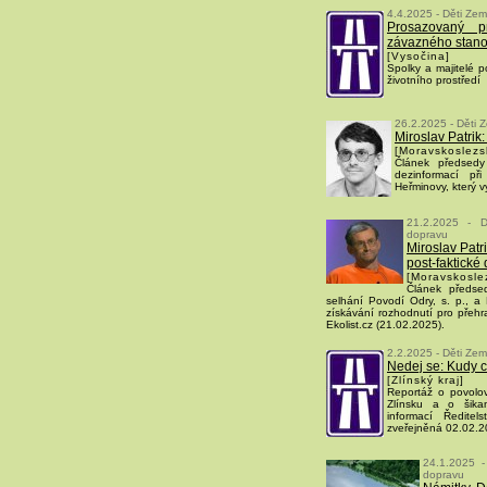
4.4.2025 - Děti Zem
Prosazovaný p
závazného stano
[Vysočina]
Spolky a majitelé p
životního prostředí
26.2.2025 - Děti 
Miroslav Patrik
[Moravskoslezsk
Článek předsedy
dezinformací p
Heřminovy, který v
21.2.2025 - D
dopravu
Miroslav Pat
post-faktické
[Moravskoslez
Článek předse
selhání Povodí Odry, s. p., a Ře
získávání rozhodnutí pro přehr
Ekolist.cz (21.02.2025).
2.2.2025 - Děti Zem
Nedej se: Kudy 
[Zlínský kraj]
Reportáž o povolo
Zlínsku a o šika
informací Ředitel
zveřejněná 02.02.2
24.1.2025 -
dopravu