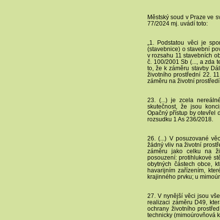
Městský soud v Praze ve sv
77/2024 mj. uvádí toto:
„1. Podstatou věci je spo
(stavebnice) o stavební po
v rozsahu 11 stavebních ob
č. 100/2001 Sb (..., a zda
to, že k záměru stavby Dál
životního prostřední 22. 1
záměru na životní prostředí.
23. (...) je zcela nereál
skutečnost, že jsou konc
Opačný přístup by otevřel
rozsudku 1 As 236/2018.
26. (...) V posuzované vě
žádný vliv na životní prost
záměru jako celku na živ
posouzení: protihlukové st
obytných částech obce, k
havarijním zařízením, kt
krajinného prvku; u mimoúro
27. V nynější věci jsou vš
realizaci záměru D49, kt
ochrany životního prostřed
technicky (mimoúrovňová kř