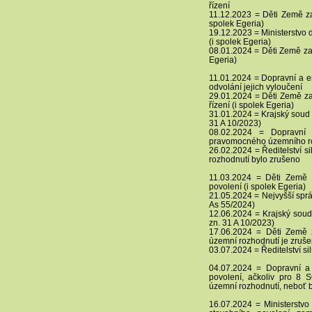
řízení
11.12.2023 = Děti Země zas
spolek Egeria)
19.12.2023 = Ministerstvo 
(i spolek Egeria)
08.01.2024 = Děti Země zasí
Egeria)
11.01.2024 = Dopravní a e
odvolání jejich vyloučení
29.01.2024 = Děti Země zas
řízení (i spolek Egeria)
31.01.2024 = Krajský soud 
31 A 10/2023)
08.02.2024 = Dopravní 
pravomocného územního r
26.02.2024 = Ředitelství si
rozhodnutí bylo zrušeno
11.03.2024 = Děti Země za
povolení (i spolek Egeria)
21.05.2024 = Nejvyšší sprá
As 55/2024)
12.06.2024 = Krajský soud
zn. 31 A 10/2023)
17.06.2024 = Děti Země z
územní rozhodnutí je zruš
03.07.2024 = Ředitelství si
04.07.2024 = Dopravní a
povolení, ačkoliv pro 8
územní rozhodnutí, neboť 
16.07.2024 = Ministerstvo