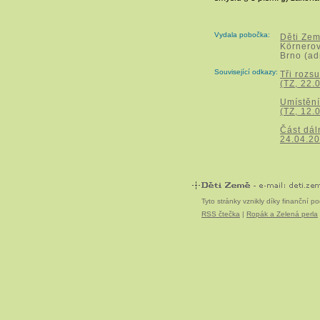
Vydala pobočka:
Děti Zem
Körnero
Brno (ad
Související odkazy:
Tři rozs
(TZ, 22.
Umístění
(TZ, 12.
Část dál
24.04.20
Tyto stránky vznikly díky finanční 
RSS čtečka
|
Ropák a Zelená perla