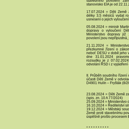
stavebního povolení zam
stanovisko EIA je od 22.11
17.07.2024 = Děti Země za
délky 3,5 měsíců vydat ro
usnesení o jejich vyloučení
05.08.2024 = ministr Marti
dopravy o vyloučení Dě
Ministerstvo dopravy již
povolení jsou nepřípustná, j
21.11.2024 = Ministerst
přezkumné řízení o zákon
neboť DESÚ v době jeho v
dne 31.01.2024 pravomo
rozsudku je z 07.02.2024
odvolání ŘSD i z vyjádření
II. Průběh soudního řízení 
účasti Dětí Země v odvolac
D4901 Hulín – Fryšták (8/
23.08.2024 = Děti Země zasí
(spis. zn. 10 A 77/2024)
25.09.2024 = Ministerstvo 
16.10.2024 = Ředitelství sil
19.12.2024 = Městský soud 
Země proti stavebnímu povo
úspěšně prošlo procesem E
* * * * * * * * * *