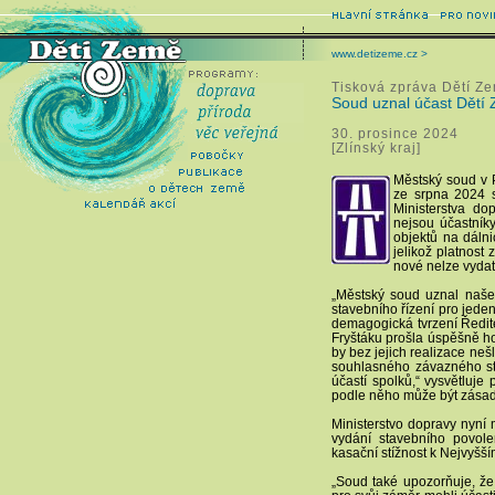
www.detizeme.cz >
Tisková zpráva Dětí Z
Soud uznal účast Dětí 
30. prosince 2024
[Zlínský kraj]
Městský soud v 
ze srpna 2024 s
Ministerstva d
nejsou účastníky
objektů na dálni
jelikož platnost
nové nelze vydat.
„Městský soud uznal naše 
stavebního řízení pro jed
demagogická tvrzení Ředitel
Fryštáku prošla úspěšně hod
by bez jejich realizace nešl
souhlasného závazného sta
účastí spolků,“ vysvětluje
podle něho může být zásadní
Ministerstvo dopravy nyní
vydání stavebního povol
kasační stížnost k Nejvyšš
„Soud také upozorňuje, že