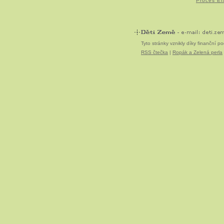
Proces EIA
Tyto stránky vznikly díky finanční 
RSS čtečka
|
Ropák a Zelená perla