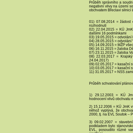
Průběh správního a soudn
negativní vlivy na území
obchvatem Břeclavi silnicí I
01) 07.08.2014 = žádos
rozhodnutí
02) 22.04.2015 = KÚ JmK
dalšími 16 podmínkami
03) 19.05.2015 = odvolání
04) 28.05.2015 = odvolání 
05) 14.09.2015 = MŽP všec
06) 16.11.2015 = žaloba D
07) 23.11.2015 = žaloba Vo
08) 22.03.2017 = Krajsk
24.04.2017)
09) 02.05.2017 = kasační s
10) 03.05.2017 = kasační 
11) 31.05.2017 = NSS zamít
Průběh schvalování plánova
1) 29.12.2003 = KÚ JmK
hodnocení vlivů obchvatu n
2) 15.12.2006 = KÚ JmK v
něhož vyplývá, že obchv
2000, tj. na EVL Soutok – 
3) 09.02.2007 = stavebn
podkladem bylo stanovisko
EVL, posoudilo různé var