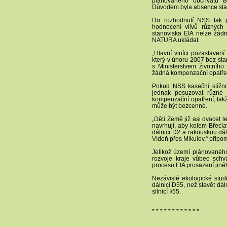
plánovaného obchvatu B
Důvodem byla absence stan
Do rozhodnutí NSS tak p
hodnocení vlivů různých 
stanoviska EIA nelze žád
NATURA ukládat.
„Hlavní viníci pozastavení
který v únoru 2007 bez sta
s Ministerstvem životního
žádná kompenzační opatření
Pokud NSS kasační stížno
jednak posuzovat různé 
kompenzační opatření, tak
může být bezcenné.
„Děti Země již asi dvacet 
navrhují, aby kolem Břecla
dálnici D2 a rakouskou dál
Vídeň přes Mikulov,“ připom
Jelikož území plánovaného
rozvoje kraje vůbec sch
procesu EIA prosazení jiné
Nezávislé ekologické studi
dálnici D55, než stavět dá
silnicí I/55.
* * * * * * * * * * * *