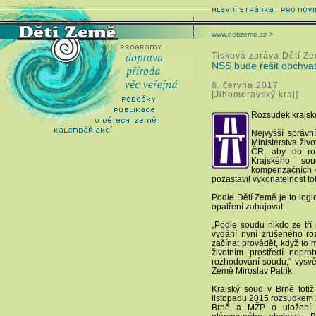
www.detizeme.cz >
Tisková zpráva Dětí Z
NSS bude řešit obchvat
8. června 2017
[Jihomoravský kraj]
Rozsudek krajsk
Nejvyšší správn
Ministerstva živo
ČR, aby do roz
Krajského sou
kompenzačních op
pozastavil vykonatelnost to
Podle Dětí Země je to logi
opatření zahajovat.
„Podle soudu nikdo ze tří
vydání nyní zrušeného ro
začínat provádět, když to
životním prostředí nep
rozhodování soudu,“ vysvě
Země Miroslav Patrik.
Krajský soud v Brně toti
listopadu 2015 rozsudkem z
Brně a MŽP o uložení k