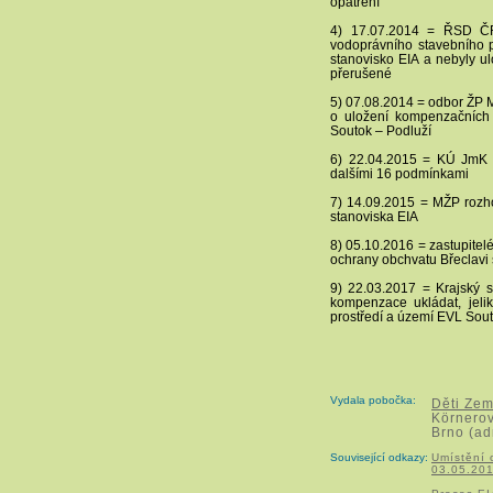
opatření
4) 17.07.2014 = ŘSD Č
vodoprávního stavebního p
stanovisko EIA a nebyly ul
přerušené
5) 07.08.2014 = odbor ŽP 
o uložení kompenzačních
Soutok – Podluží
6) 22.04.2015 = KÚ JmK 
dalšími 16 podmínkami
7) 14.09.2015 = MŽP rozho
stanoviska EIA
8) 05.10.2016 = zastupite
ochrany obchvatu Břeclavi s
9) 22.03.2017 = Krajský 
kompenzace ukládat, jeli
prostředí a území EVL Sou
Vydala pobočka:
Děti Zem
Körnero
Brno (ad
Související odkazy:
Umístění 
03.05.201