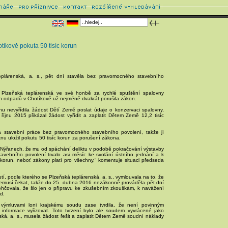
tíkově pokuta 50 tisíc korun
eplárenská, a. s., pět dní stavěla bez pravomocného stavebního
 Plzeňská teplárenská ve své honbě za rychlé spuštění spalovny
 odpadů v Chotíkově už nejméně dvakrát porušila zákon.
nu nevyřídila žádost Dětí Země poslat údaje o konzervaci spalovny,
 říjnu 2015 přikázal žádost vyřídit a zaplatit Dětem Země 12,2 tisíc
 stavební práce bez pravomocného stavebního povolení, takže jí
nu uložil pokutu 50 tisíc korun za porušení zákona.
 Nýřanech, že mu od spáchání deliktu v podobě pokračování výstavby
vebního povolení trvalo asi měsíc ke svolání ústního jednání a k
c korun, neboť zákony platí pro všechny,“ komentuje situaci předseda
tí, podle kterého se Plzeňská teplárenská, a. s., vymlouvala na to, že
emusí čekat, takže do 25. dubna 2016 nezákonně prováděla pět dní
ehčovala, že šlo jen o přípravu ke zkušebním zkouškám, k navážení
d.
ýmluvami loni krajskému soudu zase tvrdila, že není povinným
 informace vyřizovat. Toto tvrzení bylo ale soudem vyvrácené jako
ská, a. s., musela žádost řešit a zaplatit Dětem Země soudní náklady