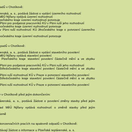
padů v Chotíkově:
renská, a. s., podává žádost o vydání územního rozhodnutí
 MěÚ Nýřany vydává územní rozhodnutí
lzeňského kraje územní rozhodnutí potvrzuje
Plzni pro podjatost pracovníků KÚ v Plzni ruší jeho rozhodnutí
ihočeského kraje územní rozhodnutí potvrzuje
v Plzni ruší rozhodnutí KÚ Jihočeského kraje o potvrzení územního
ihočeského kraje územní rozhodnutí potvrzuje
dpadů v Chotíkově:
renská, a. s., podává žádost o vydání stavebního povolení
 MěÚ Nýřany vydává stavební povolení
 Plzeňského kraje stavební povolení částečně mění a ve zbytku
Plzni pro podjatost pracovníků KÚ v Plzni ruší jeho rozhodnutí
 Středočeského kraje stavební povolení částečně mění a ve zbytku
Plzni ruší rozhodnutí KÚ v Praze o potvrzení stavebního povolení
 Středočeského kraje stavební povolení částečně mění a ve zbytku
Plzni ruší rozhodnutí KÚ v Praze o potvrzení stavebního povolení
 v Chotíkově před jejím dokončením:
árenská, a. s., podává žádost o povolení změny stavby před jejím
řad MěÚ Nýřany vydává rozhodnutí o změně stavby před jejím
 Země
o konzervačních pracích na spalovně odpadů v Chotíkově:
ávají žádost o informace u Plzeňské teplárenské, a. s.