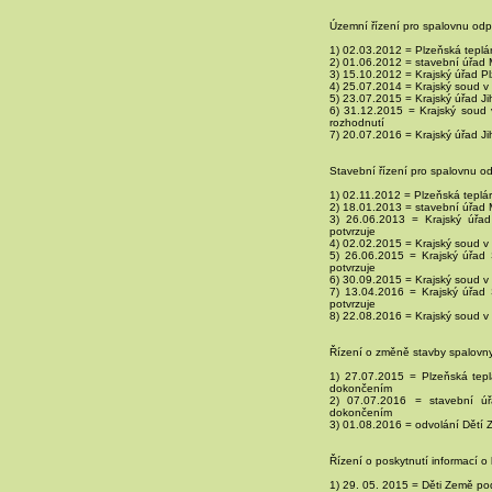
Územní řízení pro spalovnu od
1) 02.03.2012 = Plzeňská teplá
2) 01.06.2012 = stavební úřad
3) 15.10.2012 = Krajský úřad P
4) 25.07.2014 = Krajský soud v 
5) 23.07.2015 = Krajský úřad J
6) 31.12.2015 = Krajský soud 
rozhodnutí
7) 20.07.2016 = Krajský úřad J
Stavební řízení pro spalovnu o
1) 02.11.2012 = Plzeňská teplá
2) 18.01.2013 = stavební úřad
3) 26.06.2013 = Krajský úřad
potvrzuje
4) 02.02.2015 = Krajský soud v 
5) 26.06.2015 = Krajský úřad
potvrzuje
6) 30.09.2015 = Krajský soud v 
7) 13.04.2016 = Krajský úřad
potvrzuje
8) 22.08.2016 = Krajský soud v 
Řízení o změně stavby spalovny
1) 27.07.2015 = Plzeňská tepl
dokončením
2) 07.07.2016 = stavební ú
dokončením
3) 01.08.2016 = odvolání Dětí
Řízení o poskytnutí informací 
1) 29. 05. 2015 = Děti Země pod