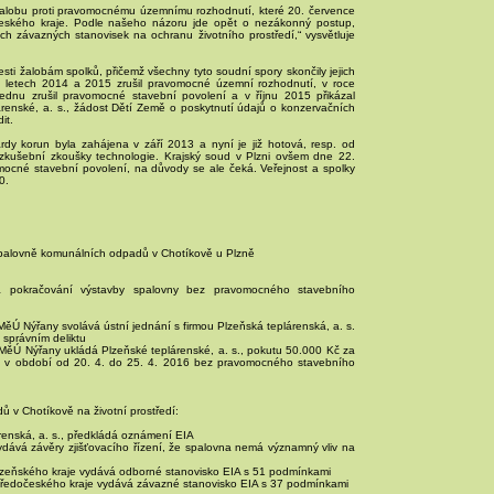
 žalobu proti pravomocnému územnímu rozhodnutí, které 20. července
českého kraje. Podle našeho názoru jde opět o nezákonný postup,
h závazných stanovisek na ochranu životního prostředí,“ vysvětluje
sti žalobám spolků, přičemž všechny tyto soudní spory skončily jejich
ž v letech 2014 a 2015 zrušil pravomocné územní rozhodnutí, v roce
ednu zrušil pravomocné stavební povolení a v říjnu 2015 přikázal
renské, a. s., žádost Dětí Země o poskytnutí údajů o konzervačních
it.
rdy korun byla zahájena v září 2013 a nyní je již hotová, resp. od
 zkušební zkoušky technologie. Krajský soud v Plzni ovšem dne 22.
omocné stavební povolení, na důvody se ale čeká. Veřejnost a spolky
0.
spalovně komunálních odpadů v Chotíkově u Plzně
a pokračování výstavby spalovny bez pravomocného stavebního
ěÚ Nýřany svolává ústní jednání s firmou Plzeňská teplárenská, a. s.
 správním deliktu
MěÚ Nýřany ukládá Plzeňské teplárenské, a. s., pokutu 50.000 Kč za
 v období od 20. 4. do 25. 4. 2016 bez pravomocného stavebního
 v Chotíkově na životní prostředí:
renská, a. s., předkládá oznámení EIA
ydává závěry zjišťovacího řízení, že spalovna nemá významný vliv na
lzeňského kraje vydává odborné stanovisko EIA s 51 podmínkami
Středočeského kraje vydává závazné stanovisko EIA s 37 podmínkami