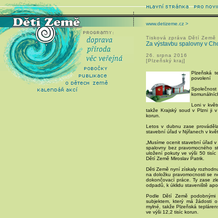
www.detizeme.cz >
Tisková zpráva Dětí Země
Za výstavbu spalovny v Cho
26. srpna 2016
[Plzeňský kraj]
Plzeňská t
povolení
Společnost
komunálních
Loni v květ
takže Krajský soud v Plzni ji v
korun.
Letos v dubnu zase prováděla
stavební úřad v Nýřanech v květ
„Musíme ocenit stavební úřad v
spalovny bez pravomocného sta
uložení pokuty ve výši 50 tisí
Dětí Země Miroslav Patrik.
Děti Země nyní získaly rozhodnu
na doložku pravomocnosti se n
dokončovací práce. Ty zase zl
odpadů, k úklidu staveniště apo
Podle Dětí Země podobnými v
subjektem, který má žádosti o
mylné, takže Plzeňská tepláren
ve výši 12,2 tisíc korun.