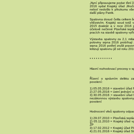
„Nyní připravujeme podat třetí
2016 vydal Krajský úřad Jiho
neboť nedošlo k přezkumu všec
další plány Patrik.
Spalovna dosud čelila celkem še
vítězstvím. Krajský soud toti
2015 dvakrát a v roce 2016 j
účelově nečinné Plzeňské teplá
pracích na stavbě spalovny vyříd
Výstavba spalovny za 2,1 milia
poloviny srpna 2016 probíhají
srpna 2016 potřetí zrušil prav
kritizují spalovnu již od roku 201
* * * * * * * * * * *
Hlavní rozhodovací procesy o 
Řízení o správním deliktu z
povolení:
1) 05.05.2016 = stavební úřad M
2) 27.05.2016 = ústní jednání o
3) 30.05.2016 = stavební úřad 
nezákonnou výstavbu spalovny
povolení
Hodnocení vlivů spalovny odpadů
1) 29.07.2010 = Plzeňská teplá
2) 05.11.2010 = Krajský úřad v
ŽP
3) 17.02.2012 = Krajský úřad P
4) 21.01.2016 = Krajský úřad 