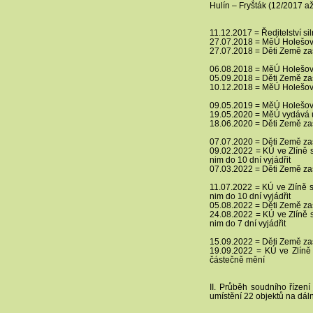
Hulín – Fryšták (12/2017 až
11.12.2017 = Ředitelství si
27.07.2018 = MěÚ Holešov 
27.07.2018 = Děti Země zasí
06.08.2018 = MěÚ Holešov 
05.09.2018 = Děti Země zasí
10.12.2018 = MěÚ Holešov 
09.05.2019 = MěÚ Holešov 
19.05.2020 = MěÚ vydává 
18.06.2020 = Děti Země zas
07.07.2020 = Děti Země zas
09.02.2022 = KÚ ve Zlíně s
nim do 10 dní vyjádřit
07.03.2022 = Děti Země za
11.07.2022 = KÚ ve Zlíně s
nim do 10 dní vyjádřit
05.08.2022 = Děti Země za
24.08.2022 = KÚ ve Zlíně s
nim do 7 dní vyjádřit
15.09.2022 = Děti Země za
19.09.2022 = KÚ ve Zlíně
částečně mění
II. Průběh soudního řízen
umístění 22 objektů na dáln