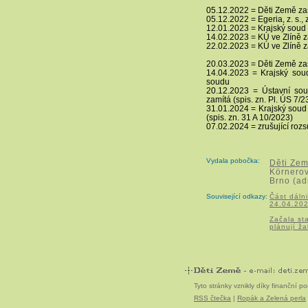
05.12.2022 = Děti Země zas
05.12.2022 = Egeria, z. s., 
12.01.2023 = Krajský soud 
14.02.2023 = KÚ ve Zlíně z
22.02.2023 = KÚ ve Zlíně z
20.03.2023 = Děti Země zasí
14.04.2023 = Krajský soud
soudu
20.12.2023 = Ústavní sou
zamítá (spis. zn. Pl. ÚS 7/2
31.01.2024 = Krajský soud 
(spis. zn. 31 A 10/2023)
07.02.2024 = zrušující ro
Vydala pobočka:
Děti Zem
Körnero
Brno (ad
Související odkazy:
Část dáln
24.04.202
Začala st
plánují ž
Tyto stránky vznikly díky finanční 
RSS čtečka
|
Ropák a Zelená perla