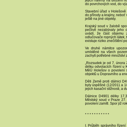
jejich návrhy na uložení 
do povrchových vod, do vý
Stavební úřad v Holešově 
do přírody a krajiny, neboť
ještě na jiné objekty.
Krajský soud v žalobě spo
pečlivě nezabývaly jeho 
uvádí, že část objemu 
odlučovače ropných látek, 
existuje riziko znečištění 
Ve druhé námitce upozorň
umístěné na všech pozemc
zachytí potřebné množství 
„Rozsudek je od 7. února 
délku odvolacích řízení u 
MěÚ Holešov o povolení se
objektů u Dopravního a ene
Děti Země proti dálnici D
byly úspěšné (12/2011 a 1/
jejich kasační stížnosti, a d
Dálnice D4901 délky 17,3
Městský soud v Praze 27.
povolení zamítl. Spor již ro
* * * * * * * * * * *
I. Průběh správního řízení