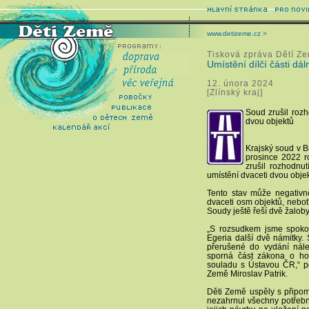
www.detizeme.cz >
Tisková zpráva Dětí Z
Umístění dílčí části dá
12. února 2024
[Zlínský kraj]
Soud zrušil rozh
dvou objektů
Krajský soud v B
prosince 2022 r
zrušil rozhodnu
umístění dvaceti dvou objek
Tento stav může negativně 
dvaceti osm objektů, nebo
Soudy ještě řeší dvě žaloby
„S rozsudkem jsme spokoj
Egeria další dvě námitky. 
přerušené do vydání nál
sporná část zákona o hodn
souladu s Ústavou ČR,“ p
Země Miroslav Patrik.
Děti Země uspěly s připo
nezahrnul všechny potřebn