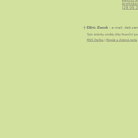
prohlási
(29.05.
Tyto stránky vznikly díky finanční 
RSS čtečka
|
Ropák a Zelená perla