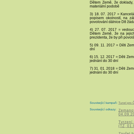
Dětem Země, že doklady, kt
materiální podobě
3) 18. 07. 2017 = Kancelá
popisem okolností, na zá
povolování dálnice D8 žáda
4) 27. 07. 2017 = vedoucí
Dětem Země, že na jejich
prezidenta, že by při povo
5) 09. 11. 2017 = Děti Ze
dní
6) 15. 12. 2017 = Děti Zem
jednání do 30 dní
7) 31. 01. 2018 = Děti Zem
jednání do 30 dní
Související kampaň:
Tunel pro Č
Související odkazy:
Zemanov
04.09.2
Tvrzení
(TZ, 01
Zavřel b