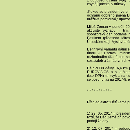
Z odpovědi ovšem vyplynu
chybějí jakékoliv důkazy.
„Pokud se prezident veře
ochranu dobrého jména D
urážlivě pomlouvá,“ upozor
Miloš Zeman v pondělí 29. 
aktivisté vyznačují i tí
sponzorský dar, podáme 
Patrikem (předseda Miros
Ústeckém kraji. Výstavba ús
Definitivní variantu dálni
únoru 2001 schválil minis
rozhodnutím úřadů pak sp
šest žalob a čtrnáct z nich 
Dálnici D8 délky 16,4 km 
EUROVIA CS, a. s., a Metro
(bez DPH) se zvýšila na c
se posunul až na 2017-8: p
* * * * * * * * * * *
Přehled aktivit Dětí Země 
1) 29. 05. 2017 = prezide
tvrdí, že Děti Země při po
podají žaloby
2) 12. 07. 2017 = vedoucí