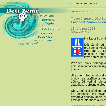
www.detizeme.cz >
Tisková zpráva Dětí Z
Prezident Zeman se od
13. března 2018
[Ústecký kraj]
Na žádosti o oml
Děti Země od l
prezidenta Miloš
Brně dne 29. kvě
dálnice D8 přes 
když peníze nedo
Prezident navíc nereagov
pokusem domoci se omluvy 
jména.
„Prezident Zeman dostal 
omluvit za urážlivé a n
dálnice D8 vydírali, ale
zbabělost,“ upřesňuje před
Děti Země k získání podrob
na informace, tak navíc
Mynářovi napsaly dopis se 
prezident informace o jejic