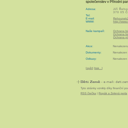
společenstev v Přírodní pa
Adresa:
Jiří Řeh
370 05 Č
Tel:
E-mail:
Rehounek
WWW:
http://www.
Naše kampaň:
Ochrana bi
Ochrana bi
Ochrana p
Akce:
Nenalezena
Dokumenty:
Nenalezen 
Odkazy:
Nenalezen 
[
zpět
] [
tisk...
]
Tyto stránky vznikly díky finanční 
RSS čtečka
|
Ropák a Zelená perla