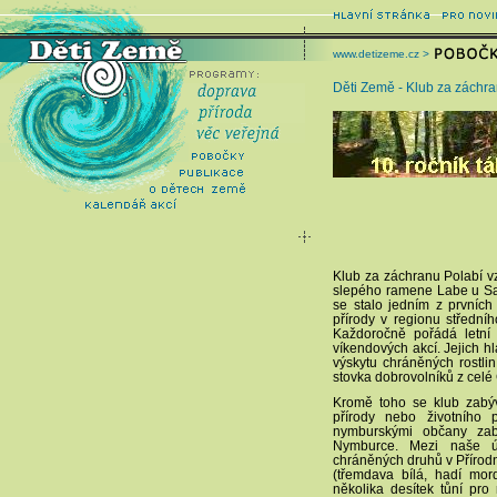
www.detizeme.cz >
Děti Země - Klub za záchra
Klub za záchranu Polabí 
slepého ramene Labe u Sa
se stalo jedním z prvníc
přírody v regionu středn
Každoročně pořádá letní
víkendových akcí. Jejich h
výskytu chráněných rostli
stovka dobrovolníků z celé
Kromě toho se klub zabýv
přírody nebo životního
nymburskými občany zab
Nymburce. Mezi naše ús
chráněných druhů v Přírod
(třemdava bílá, hadí mord
několika desítek tůní pro