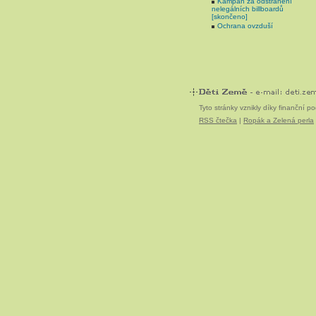
Kampaň za odstranění
nelegálních billboardů
[skončeno]
Ochrana ovzduší
Tyto stránky vznikly díky finanční 
RSS čtečka
|
Ropák a Zelená perla