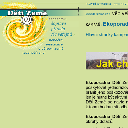
www.detizeme.cz >
Ekopora
Hlavní stránky kampan
Ekoporadna Dětí Z
poskytovat jednorázov
bránit jeho poškozován
jen je nutné být aktivn
Děti Země se navíc 
k tomu budou mít odbo
Ekoporadna Dětí Z
okruhy dotazů: