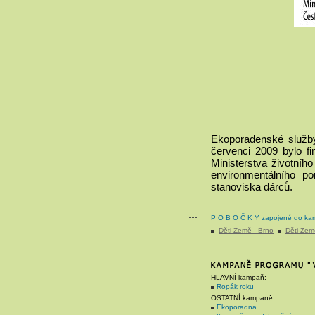
Ekoporadenské služby
červenci 2009 bylo f
Ministerstva životníh
environmentálního p
stanoviska dárců.
P O B O Č K Y zapojené do ka
Děti Země - Brno
Děti Zem
HLAVNÍ kampaň:
Ropák roku
OSTATNÍ kampaně:
Ekoporadna