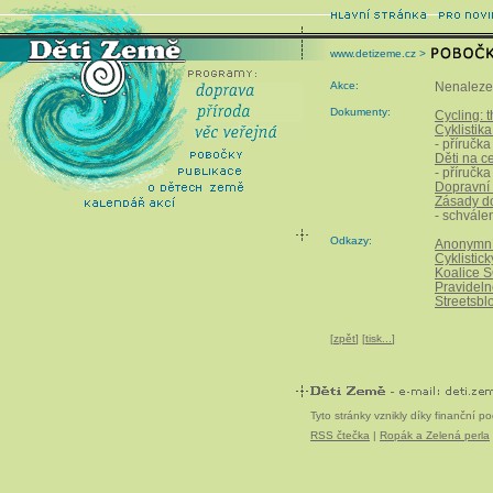
www.detizeme.cz >
Akce:
Nenalezen
Dokumenty:
Cycling: 
Cyklistik
- příručk
Děti na c
- příručk
Dopravní 
Zásady do
- schvále
Odkazy:
Anonymní 
Cyklistic
Koalice 
Pravideln
Streetsbl
[
zpět
] [
tisk...
]
Tyto stránky vznikly díky finanční 
RSS čtečka
|
Ropák a Zelená perla